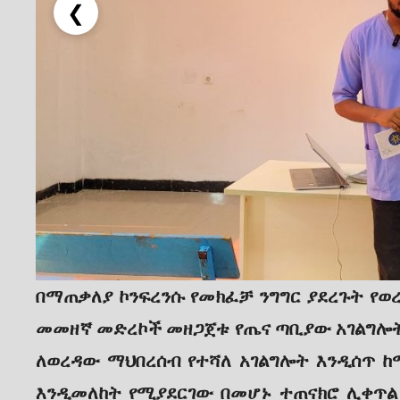
❮
በማጠቃለያ ኮንፍረንሱ የመክፈቻ ንግግር ያደረጉት የወ
መመዘኛ መድረኮች መዘጋጀቱ የጤና ጣቢያው አገልግሎት
ለወረዳው ማህበረሰብ የተሻለ አገልግሎት እንዲሰጥ 
እንዲመለከት የሚያደርገው በመሆኑ ተጠናክሮ ሊቀጥል