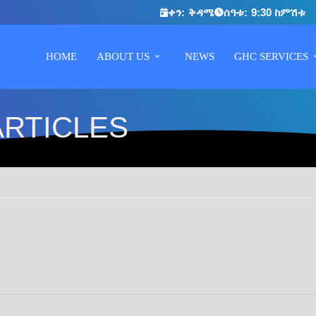
ቀን:
ቅዳሜ
ሰዓቱ:
9:30 ከምሽቱ
HOME
ABOUT US
NEWS
GHC SERVICES
ARTICLES