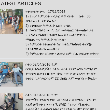
LATEST ARTICLES
የተሰጠበት ቀን:– 17/11/2016
1) የጤና ትምህርት ተሳታፊዎች ብዛት ሴት= 36,
ወንድ= 21, ድምር= 57
2) የተሰጠው ትምህርት ርዕሰ–ጉዳይ:
1. የወባ በሽታን መከላከልና መቆጣጠር በተመለከተ እና
2. በግልና የአካባቢ ንፅህና አጠባበቅ ዙሪያ የግንዛቤ
ማስጨበጫ ትምህርት ተሰጧል።
3) ትምህርት የተሰጠበት ስራ ክፍል:ማዕከላዊ ትሪያጅ
የተገልጋይ ወረፋ መጠበቂያ
4) ትምህርቱን የሰጠው ባለሙያ ስም: ሲር መሰረት መኮንን
በቀን 02/04/2016 ዓ.ም
በርካታ እስታፎቻችን የተሳተፉበት የደም ልገሳ ፕሮግራም
ያዘጋጀን ሲሆን በዚህም በቅርብ የነበረው የዴንጊ ትኩሳት
ተፅዕኖ ቢያሳድርብንም 22 Units ደም መለገስ ተችሏል።
በቀን 01/04/2016 ዓ.ም
ተቋማችን ያለውን የወባ መከላከልና መቆጣጠር ያለበትን
ደረጃ ለማየት የመጡ የ"USAID`` የጤና ሚኒስቴር
ተወካዮችን ተቀብለን አስተናግደናል። በዚህም የወባ በሽታ