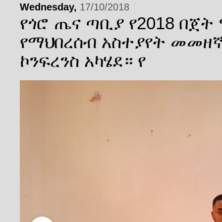
Wednesday,
17/10/2018
የጎሮ ጤና ጣቢያ የ2018 በጀት
የማህበረሰብ አስተያየት መመዘኛ
ኮንፍረንስ አካሄደ። የ