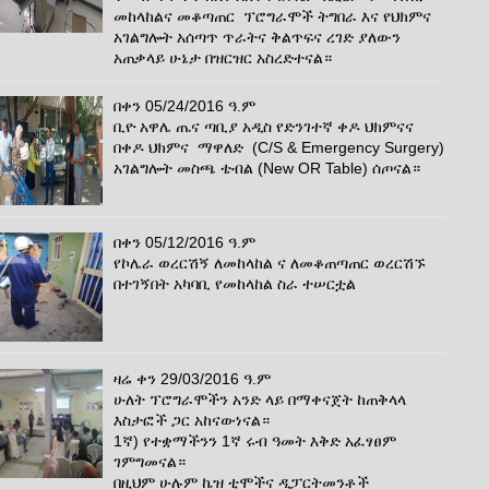
መከላከልና መቆጣጠር ፕሮግራሞች ትግበራ እና የህክምና
አገልግሎት አሰጣጥ ጥራትና ቅልጥፍና ረገድ ያለውን
አጠቃላይ ሁኔታ በዝርዝር አስረድተናል።
በቀን 05/24/2016 ዓ.ም
ቢዮ አዋሌ ጤና ጣቢያ አዲስ የድንገተኛ ቀዶ ህክምናና
በቀዶ ህክምና ማዋለድ (C/S & Emergency Surgery)
አገልግሎት መስጫ ቴብል (New OR Table) ሰጦናል።
በቀን 05/12/2016 ዓ.ም
የኮሌራ ወረርሽኝ ለመከላከል ና ለመቆጠጣጠር ወረርሽኙ
በተገኝበት አካባቢ የመከላከል ስራ ተሠርቷል
ዛሬ ቀን 29/03/2016 ዓ.ም
ሁለት ፕሮግራሞችን አንድ ላይ በማቀናጀት ከጠቅላላ
እስታፎች ጋር አከናውነናል።
1ኛ) የተቋማችንን 1ኛ ሩብ ዓመት እቅድ አፈፃፀም
ገምግመናል።
በዚህም ሁሉም ኬዝ ቲሞችና ዲፓርትመንቶች