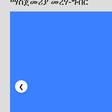
ማስጀመሪያ መረሃ-ግብር
❮