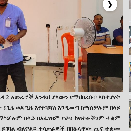
❯
ረዳ 2 አመራሮች እንዲህ ያለውን የማህበረሰብ አስተያየት
 ከጊዜ ወደ ጊዜ እየተሻሻለ እንዲመጣ ከማስቻሉም በላይ
ከማስቻሉም በላይ በአፈፃፀም የታዩ ክፍተቶችንም ተቋም
 ይገባል ብለዋል። ተሳታፊዎች በበኩላቸው ጤና ተቋሙ