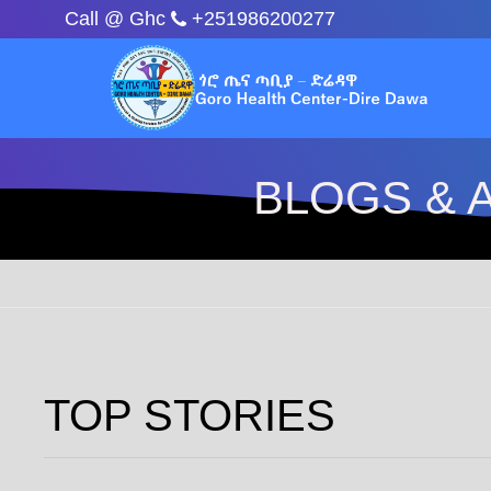
Call @ Ghc
+251986200277
BLOGS & 
TOP STORIES