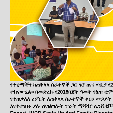
የተቋማችን ከጠቅላላ ሰራተኞች ጋር ጎሮ ጤና ጣቢያ የ2
ተከናውኗል። በመድረኩ የ2018በጀት ዓመት የኬዝ ቲሞ
የተጠቃለለ ሪፖርት ለጠቅላላ ሰራተኞች ቀርቦ ውይይት
እየተተገበሩ ያሉ የአገልግሎት ጥራት ማሻሻያ ኢንሼቲቮች 