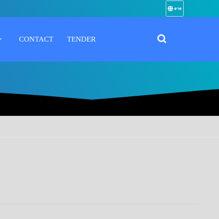
ቋንቋ
CONTACT
TENDER