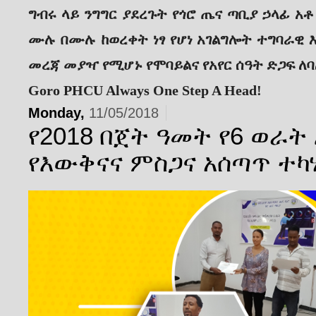
ግብሩ ላይ ንግግር ያደረጉት የጎሮ ጤና ጣቢያ ኃላፊ አ
ሙሉ በሙሉ ከወረቀት ነፃ የሆነ አገልግሎት ተግባራዊ 
መረጃ መያዣ የሚሆኑ የሞባይልና የአየር ሰዓት ድጋፍ 
Goro PHCU Always One Step A Head!
Monday,
11/05/2018
የ2018 በጀት ዓመት የ6 ወራ
የእውቅናና ምስጋና አሰጣጥ ተካ