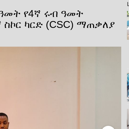
 ዓመት የ4ኛ ሩብ ዓመት
 ስኮር ካርድ (CSC) ማጠቃለያ