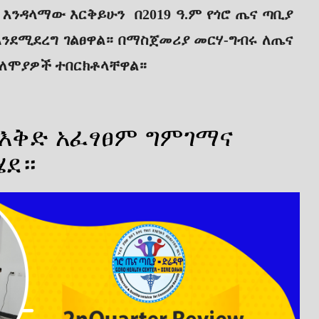
ቶ እንዳላማው እርቅይሁን በ2019 ዓ.ም የጎሮ ጤና ጣቢያ
እንደሚደረግ ገልፀዋል። በማስጀመሪያ መርሃ-ግብሩ ለጤና
ለባለሞያዎች ተበርክቶላቸዋል።
ት እቅድ አፈፃፀም ግምገማና
ሄደ።