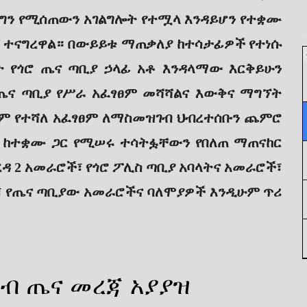
ር ግን የሚሰጠውን አገልግሎት የተሟላ እንዳይሆን የተቋሙ
ት ተናግረዋል። በውይይቱ ማጠቃለያ ከተሳታፊዎች የተነሱ
ት የጎሮ ጤና ጣቢያ ኃላፊ አቶ እንዳላማው እርቅይሁን
ሮ ጤና ጣቢያ የሥራ አፈፃፀም መሻሻልና እውቅና ማግኘት
ይም የተሻለ አፈፃፀም ለማስመዝገብ ህብረተሰቡን ጨምሮ
ም ከተቋሙ ጋር የሚሠሩ ተሳትፏቸውን የበለጠ ማጠናከር
ረዳ 2 አመራሮች፣ የጎሮ ፖሊስ ጣቢያ አባላትና አመራሮች፣
ች፣ የጤና ጣቢያው አመራሮችና ባለሞያዎች እንዲሁም ጥሪ
ብ ጤና መረጃ አያያዝ