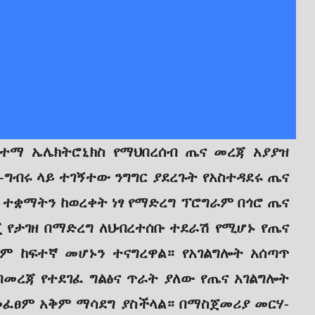
ከተማ ኤሌክትሮኒክስ የማህበረሰብ ጤና መረጃ አያያዝ
ግብሩ ላይ ተገኝተው ንግግር ያደረጉት የአስተዳደሩ ጤና
 ተቋማትን ከወረቀት ነፃ የማድረግ ፕሮግራም በጎሮ ጤና
 የታገዘ በማድረግ ለህብረተሰቡ ተደራሽ የሚሆኑ የጤና
ም ከፍተኛ መሆኑን ተናግረዋል። የአገልግሎት አሰጣጥ
መረጃ የተደገፈ ግልፅና ጥራት ያለው የጤና አገልግሎት
መፈፀም አቅም ማሳደግ ያስችላል። በማስጀመሪያ መርሃ-