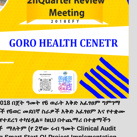
018 በጀት ዓመት የ6 ወራት እቅድ አፈፃፀም ግምገማ
ች የ6ወር መደበኛ ስራዎች እቅድ አፈፃፀም እና የተቋሙ
 የተደረገ ተካሄዷል። ከዚህ በተጨማሪ በተቋማችን
ማለትም (የ 2ኛው ሩብ ዓመት Clinical Audit