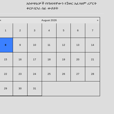
አስተባባሪዎች የየክፍላቸውን የ3ወር አፈፃፀም ሪፖርት
ቀርቦ በጋራ ሰፊ ውይይት
«
August 2026
»
1
2
3
4
5
6
7
8
9
10
11
12
13
14
15
16
17
18
19
20
21
22
23
24
25
26
27
28
29
30
31