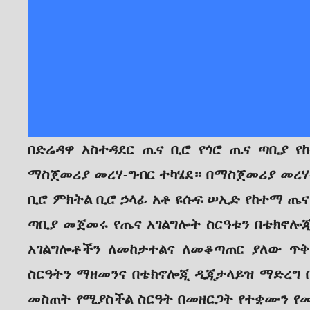
በድሬዳዋ አስተዳደር ጤና ቢሮ የጎሮ ጤና ጣቢያ የ
ማስጀመሪያ መረሃ-ግብር ተካሄደ። በማስጀመሪያ መረሃ-
ቢሮ ምክትል ቢሮ ኃላፊ አቶ ዩሱፍ ሠኢድ የከተማ ጤና
ጣቢያ መጀመሩ የጤና አገልግሎት ስርዓቱን በቴክኖሎጂ
አገልግሎቶችን ለመከታተልና ለመቆጣጠር ያለው ጥቅ
ስርዓትን ማዘመንና በቴክኖሎጂ ዲጂታላይዝ ማድረግ በ
መስጠት የሚያስችል ስርዓት በመዘርጋት የተቋሙን የ