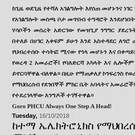
ከጊዜ ወደጊዜ የተሻለ አገልግሎት እየሰጠ መሆኑንና ነገ
የአገልግሎት መስጫ ቦታ መጥበብ ተግዳሮት እንደሆነበ
ሃሳቦችን መሰረት አድርገው የመዝጊያ ንግግር ያደረጉ
በተለይ በሀገር አቀፍም ይሁን እንደ አስተዳደር ለጎ
የህብረተሰቡ ተሳትፎ ሚናው የጎላ መሆኑን እና በቀጣ
የወረዳ 2 አመራሮች፤ የባለድርሻ አካላት እና ሌሎች
ይኖርባቸዋል ብለዋል። በዚሁ የማጠቃለያ ኮንፍረንስ የወ
የማህበረሰብ የደንበኞች ምክር ቤት አባላትና አመራሮ
የተደረገላቸው እንግዶች ተገኝተዋል።
Goro PHCU Always One Step A Head!
Tuesday,
16/10/2018
ከተማ ኤሌክትሮኒክስ የማህበረሰ